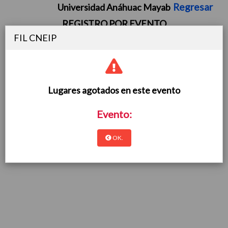
Regresar
Universidad Anáhuac Mayab
REGISTRO POR EVENTO
ASISTENCIA PRESENCIAL
FIL CNEIP
31 de Octubre,
| |
Lugares agotados en este evento
Evento:
OK.